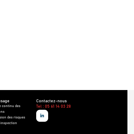
usage
Contactez-nous
e continu des
Tel : 05 61 14 03 28
ons
sion des risques
 inspection