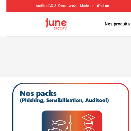
our sensibiliser
Auditool V6.2 : Découvrez le Mode plan d'action
Nos produits