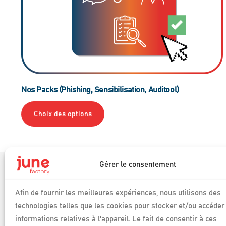
Nos Packs (Phishing, Sensibilisation, Auditool)
Choix des options
Gérer le consentement
Produits
Auditool
Afin de fournir les meilleures expériences, nous utilisons des
Phosforea
technologies telles que les cookies pour stocker et/ou accéder
Connexion espac
Logiciels de pilotage
Phosforea
informations relatives à l'appareil. Le fait de consentir à ces
des conformités et des