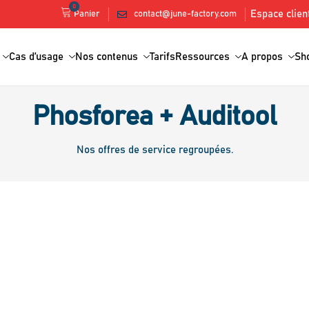
0
Espace clien
contact@june-factory.com
Panier
Cas d’usage
Nos contenus
Tarifs
Ressources
A propos
Sh
Phosforea + Auditool
Nos offres de service regroupées.