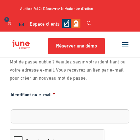
Auditool V6.2 : Découvrez le Mode plan d'action
0
Espace clients
Réserver une démo
Nos produits
Mot de passe oublié ? Veuillez saisir votre identifiant ou
Cas d’usage
votre adresse e-mail. Vous recevrez un lien par e-mail
pour créer un nouveau mot de passe.
Nos contenus
Tarifs
Identifiant ou e-mail
*
Ressources
A propos
Shop