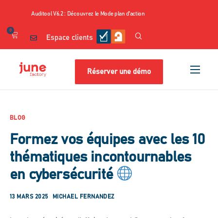
Auditool V6.2 : Découvrez le Mode plan d'action
0
Espace clients
Réserver une démo
Nos produits
Cas d’usage
BLOG
Nos contenus
Formez vos équipes avec les 10
Tarifs
thématiques incontournables
Ressources
en cybersécurité
A propos
13 MARS 2025
MICHAEL FERNANDEZ
Shop