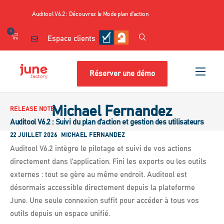
Auditool V6.2 : Découvrez le Mode plan d'action
0
Espace clients
Réserver une démo
Nos produits
Michael Fernandez
Cas d’usage
RELEASE NOTE
Auditool V6.2 : Suivi du plan d’action et gestion des utilisateurs
Nos contenus
22 JUILLET 2026
MICHAEL FERNANDEZ
Auditool V6.2 intègre le pilotage et suivi de vos actions
Tarifs
directement dans l’application. Fini les exports ou les outils
Ressources
externes : tout se gère au même endroit. Auditool est
désormais accessible directement depuis la plateforme
A propos
June. Une seule connexion suffit pour accéder à tous vos
Shop
outils depuis un espace unifié.