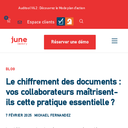
Auditool V6.2 : Découvrez le Mode plan d'action
0
Espace clients
Réserver une démo
Nos produits
Cas d’usage
BLOG
Nos contenus
Le chiffrement des documents :
Tarifs
vos collaborateurs maîtrisent-
Ressources
ils cette pratique essentielle ?
A propos
7 FÉVRIER 2025
MICHAEL FERNANDEZ
Shop