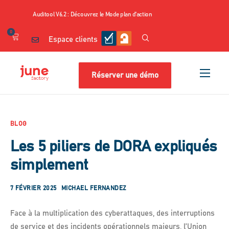
Auditool V6.2 : Découvrez le Mode plan d'action
0
Espace clients
Réserver une démo
Nos produits
Cas d’usage
BLOG
Nos contenus
Les 5 piliers de DORA expliqués
Tarifs
simplement
Ressources
7 FÉVRIER 2025
MICHAEL FERNANDEZ
A propos
Face à la multiplication des cyberattaques, des interruptions
Shop
de service et des incidents opérationnels majeurs, l’Union