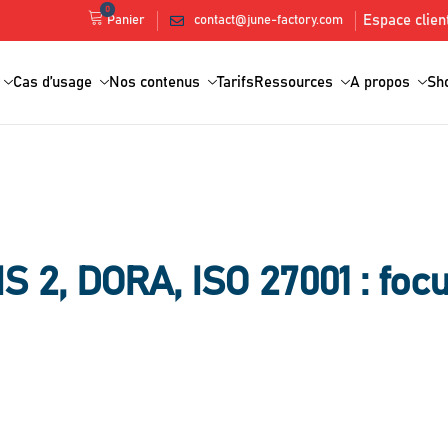
0
Espace clien
contact@june-factory.com
Panier
Cas d’usage
Nos contenus
Tarifs
Ressources
A propos
Sh
IS 2, DORA, ISO 27001 : foc