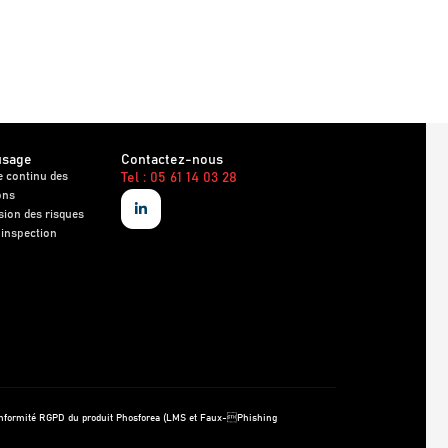
usage
Contactez-nous
e continu des
Tel : 05 61 14 03 28
ons
sion des risques
 inspection
onformité RGPD du produit Phosforea (LMS et Faux-Phishing