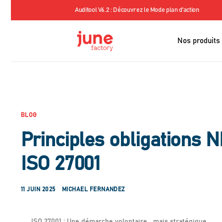
our sensibiliser
Auditool V6.2 : Découvrez le Mode plan d'action
Nos produits
BLOG
Principles obligations N
ISO 27001
11 JUIN 2025
MICHAEL FERNANDEZ
ISO 27001 : Une démarche volontaire… mais stratégique.