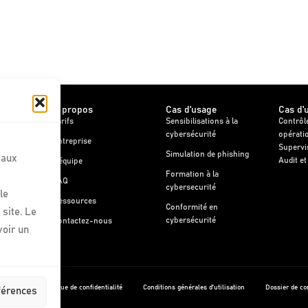
A propos
Cas d'usage
Cas d'
Tarifs
Sensibilisations à la
Contrôl
cybersécurité
opérati
Entreprise
Supervi
Simulation de phishing
 aux
Audit et
e client
L'équipe
Formation à la
FAQ
cybersecurité
le
e client
Ressources
Conformité en
site. Le
cybersécurité
Contactez-nous
voir un
cookies
Politique de confidentialité
Conditions générales d’utilisation
Dossier de c
éférences