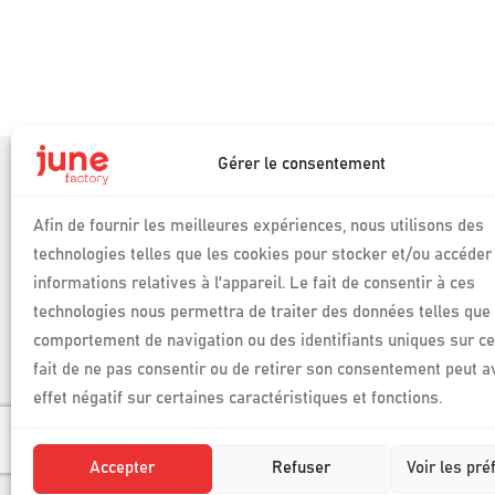
Gérer le consentement
Produits
Auditool
Afin de fournir les meilleures expériences, nous utilisons des
Phosforea
technologies telles que les cookies pour stocker et/ou accéder
Connexion espac
Logiciels de pilotage
Phosforea
informations relatives à l'appareil. Le fait de consentir à ces
des conformités et des
technologies nous permettra de traiter des données telles que 
compétences
Connexion espac
Auditool
comportement de navigation ou des identifiants uniques sur ce 
fait de ne pas consentir ou de retirer son consentement peut a
effet négatif sur certaines caractéristiques et fonctions.
© June Factory | 2026
Mentions légales June Factory
Politique de gestion des 
Accepter
Refuser
Voir les pr