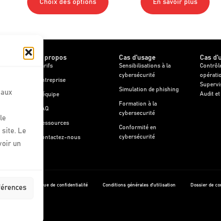
Choix des options
En savoir plus
A propos
Cas d'usage
Cas d'
Tarifs
Sensibilisations à la
Contrôl
cybersécurité
opérati
Entreprise
Supervi
Simulation de phishing
 aux
Audit et
e client
L'équipe
Formation à la
FAQ
cybersecurité
le
e client
Ressources
Conformité en
site. Le
cybersécurité
Contactez-nous
voir un
cookies
Politique de confidentialité
Conditions générales d’utilisation
Dossier de c
éférences