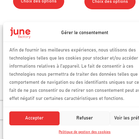
Choix des options
Choix des options
Gérer le consentement
Produits
Auditool
Afin de fournir les meilleures expériences, nous utilisons des
Phosforea
technologies telles que les cookies pour stocker et/ou accéder
Connexion espac
Logiciels de pilotage
Phosforea
informations relatives à l'appareil. Le fait de consentir à ces
des conformités et des
technologies nous permettra de traiter des données telles que 
compétences
Connexion espac
Auditool
comportement de navigation ou des identifiants uniques sur ce 
fait de ne pas consentir ou de retirer son consentement peut a
effet négatif sur certaines caractéristiques et fonctions.
© June Factory | 2026
Mentions légales June Factory
Politique de gestion des 
Accepter
Refuser
Voir les pr
Conditions générales de vente
Politique de gestion des cookies