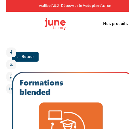
our sensibiliser
Auditool V6.2 : Découvrez le Mode plan d'action
Nos produits
← Retour