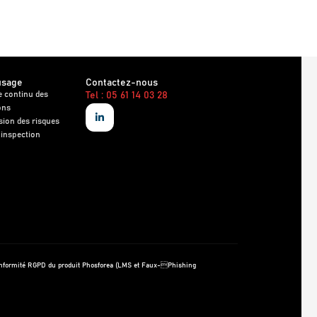
usage
Contactez-nous
e continu des
Tel : 05 61 14 03 28
ons
sion des risques
 inspection
onformité RGPD du produit Phosforea (LMS et Faux-Phishing