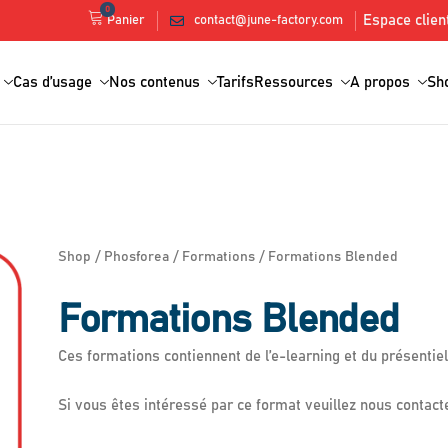
0
Espace clien
contact@june-factory.com
Panier
Cas d’usage
Nos contenus
Tarifs
Ressources
A propos
Sh
Shop
/
Phosforea
/
Formations
/ Formations Blended
Formations Blended
Ces formations contiennent de l’e-learning et du présentiel
Si vous êtes intéressé par ce format veuillez nous contacte