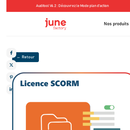
our sensibiliser
Auditool V6.2 : Découvrez le Mode plan d'action
Nos produits
← Retour