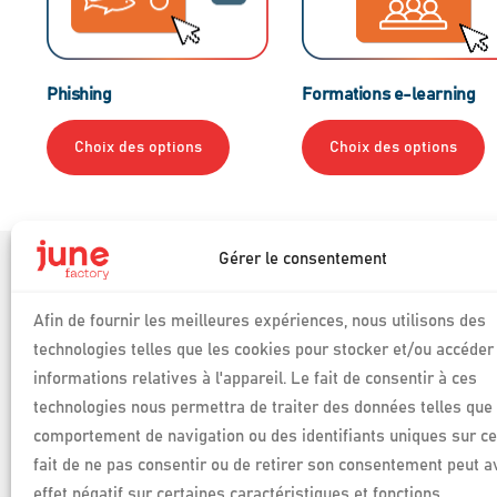
Phishing
Formations e-learning
Choix des options
Choix des options
Gérer le consentement
Produits
Auditool
Afin de fournir les meilleures expériences, nous utilisons des
Phosforea
technologies telles que les cookies pour stocker et/ou accéder
Connexion espac
Logiciels de pilotage
Phosforea
informations relatives à l'appareil. Le fait de consentir à ces
des conformités et des
technologies nous permettra de traiter des données telles que 
compétences
Connexion espac
Auditool
comportement de navigation ou des identifiants uniques sur ce 
fait de ne pas consentir ou de retirer son consentement peut a
effet négatif sur certaines caractéristiques et fonctions.