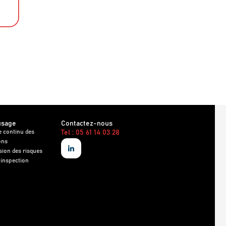
usage
Contactez-nous
e continu des
Tel : 05 61 14 03 28
ons
sion des risques
 inspection