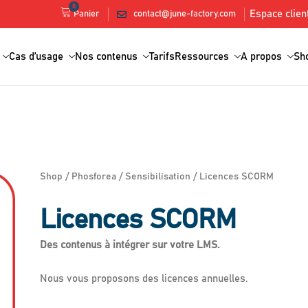
0
Espace clien
contact@june-factory.com
Panier
Cas d’usage
Nos contenus
Tarifs
Ressources
A propos
Sh
Shop
/
Phosforea
/
Sensibilisation
/ Licences SCORM
Licences SCORM
Des contenus à intégrer sur votre LMS.
Nous vous proposons des licences annuelles.